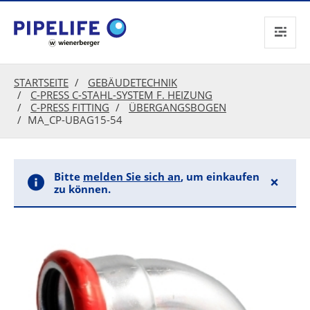
text.skipToContent
text.skipToNavigation
STARTSEITE
GEBÄUDETECHNIK
C-PRESS C-STAHL-SYSTEM F. HEIZUNG
C-PRESS FITTING
ÜBERGANGSBOGEN
MA_CP-UBAG15-54
Bitte
melden Sie sich an
, um einkaufen
×
zu können.