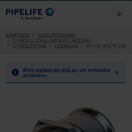
text.skipToContent
text.skipToNavigation
STARTSEITE
GEBÄUDETECHNIK
C-PRESS C-STAHL-SYSTEM F. HEIZUNG
C-PRESS FITTING
ÜBERGANG
MA_CP-UAG76-108
Bitte
melden Sie sich an
, um einkaufen
×
zu können.