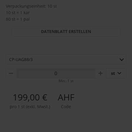
Verpackungseinheit: 10 st
10 st = 1 kar
80 st = 1 pal
DATENBLATT ERSTELLEN
CP-UAG88/3
st
MINUS
PLUS
Min.: 1 st
199,00 €
AHF
pro 1 st (exkl. Mwst.)
Code