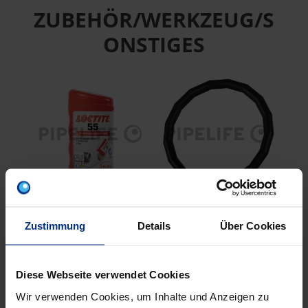
ZUBEHÖR/WERKZEUG/S
ONSTIGES
LOCTITE55
CP-DR15
Zustimmung
Details
Über Cookies
LOCTITEGewinde
EPDM Dichtring da15
Dichtfaden 160m
schw ESt/CSt
Diese Webseite verwendet Cookies
Wir verwenden Cookies, um Inhalte und Anzeigen zu
EIGENSCHAFTEN