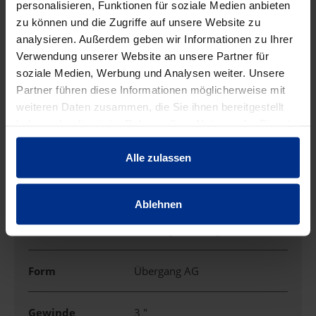
personalisieren, Funktionen für soziale Medien anbieten
zu können und die Zugriffe auf unsere Website zu
analysieren. Außerdem geben wir Informationen zu Ihrer
Ausführung
Muffe/Gewinde
Verwendung unserer Website an unsere Partner für
soziale Medien, Werbung und Analysen weiter. Unsere
Partner führen diese Informationen möglicherweise mit
Außendurchmess
88 mm
er
weiteren Daten zusammen, die Sie ihnen bereitgestellt
haben oder die sie im Rahmen Ihrer Nutzung der Dienste
gesammelt haben.
DN
80
Alle zulassen
DN Nennweite
3 "
Ablehnen
Einsatzbereich
Heizung/-kühlung
Form
Übergang AG
Gewinde
3 "