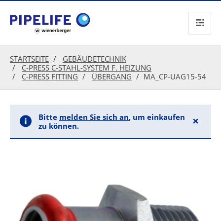
text.skipToContent
text.skipToNavigation
STARTSEITE
GEBÄUDETECHNIK
C-PRESS C-STAHL-SYSTEM F. HEIZUNG
C-PRESS FITTING
ÜBERGANG
MA_CP-UAG15-54
Bitte
melden Sie sich an
, um einkaufen
×
zu können.