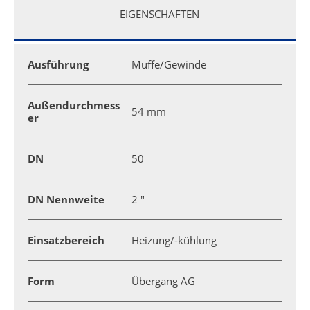
EIGENSCHAFTEN
Ausführung
Muffe/Gewinde
Außendurchmess
54 mm
er
DN
50
DN Nennweite
2 "
Einsatzbereich
Heizung/-kühlung
Form
Übergang AG