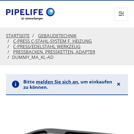
text.skipToContent
text.skipToNavigation
STARTSEITE
GEBÄUDETECHNIK
C-PRESS C-STAHL-SYSTEM F. HEIZUNG
C-PRESS/EDELSTAHL WERKZEUG
PRESSBACKEN, PRESSKETTEN, ADAPTER
DUMMY_MA_KL-AD
Bitte
melden Sie sich an
, um einkaufen
×
zu können.