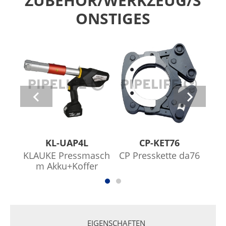
ZUBEHÖR/WERKZEUG/S
ONSTIGES
KL-UAP4L
CP-KET76
KLAUKE Pressmasch
CP Presskette da76
CP 
m Akku+Koffer
EIGENSCHAFTEN