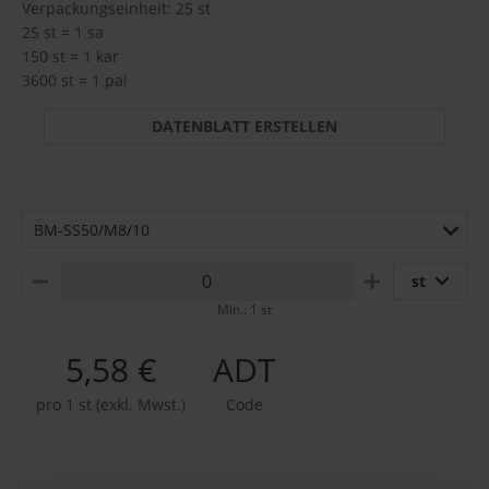
Verpackungseinheit: 25 st
25 st = 1 sa
150 st = 1 kar
3600 st = 1 pal
DATENBLATT ERSTELLEN
BM-SS50/M8/10
st
MINUS
PLUS
Min.: 1 st
5,58 €
ADT
pro 1 st (exkl. Mwst.)
Code