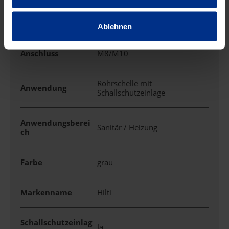
EIGENSCHAFTEN
Ablehnen
Anschluss
M8/M10
Rohrschelle mit
Anwendung
Schallschutzeinlage
Anwendungsberei
Sanitär / Heizung
ch
Farbe
grau
Markenname
Hilti
Schallschutzeinlag
Ja