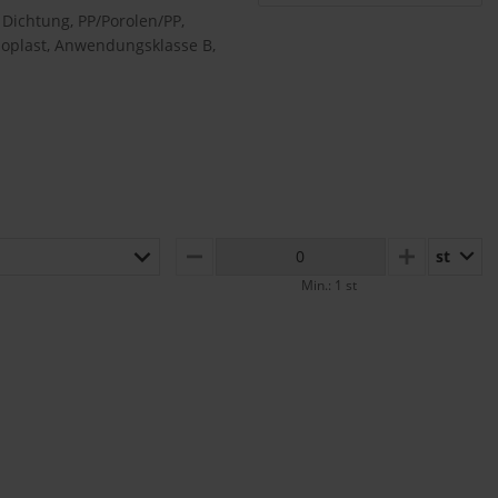
 Dichtung, PP/Porolen/PP,
loplast, Anwendungsklasse B,
n
st
MINUS
PLUS
Min.: 1 st