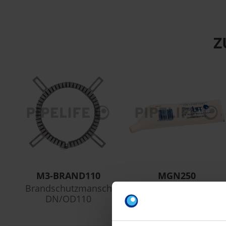
Z
M3-BRAND110
MGN250
Brandschutzmansch
KG Gleitmittel Tube
DN/OD110
250g