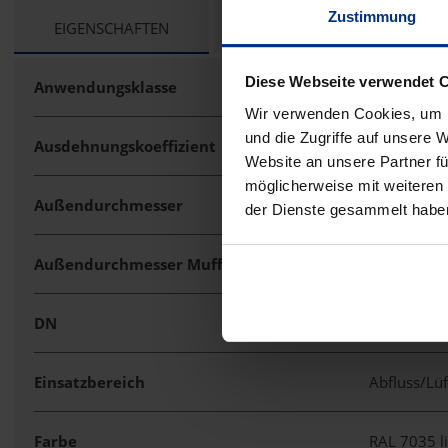
Zustimmung
CURRENT
EIGENSCHAFTEN
TECHNISCHE UNTERLAGEN
TAB:
Diese Webseite verwendet 
Anwendungsklasse
BD
Wir verwenden Cookies, um I
und die Zugriffe auf unsere 
Ausdehnungskoeffizient
0,09 mm/
Website an unsere Partner fü
möglicherweise mit weiteren
Außendurchmesser
160 mm
der Dienste gesammelt habe
Außendurchmesser Muffe
187 mm
DN
150
Einsatzbereich
Abfluss/Lü
Farbe
RAL 7035 l