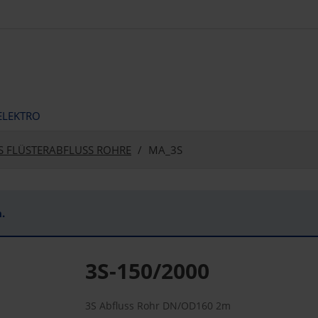
ELEKTRO
S FLÜSTERABFLUSS ROHRE
MA_3S
.
3S-150/2000
3S Abfluss Rohr DN/OD160 2m