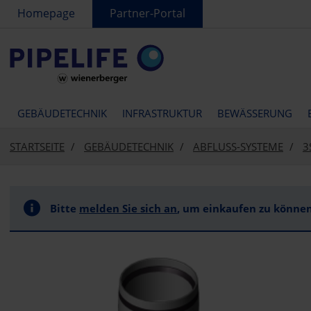
text.skipToContent
text.skipToNavigation
Homepage
Partner-Portal
GEBÄUDETECHNIK
INFRASTRUKTUR
BEWÄSSERUNG
STARTSEITE
GEBÄUDETECHNIK
ABFLUSS-SYSTEME
3
Bitte
melden Sie sich an
, um einkaufen zu können