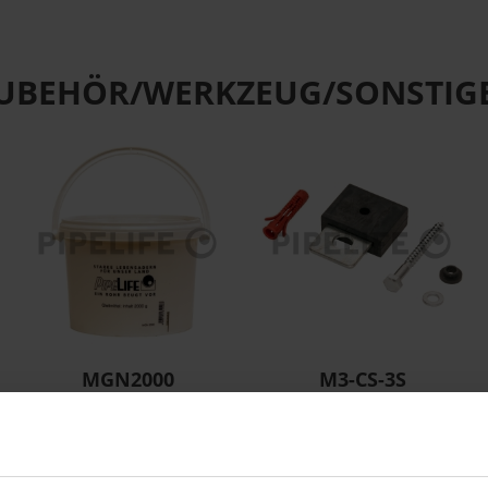
UBEHÖR/WERKZEUG/SONSTIG
MGN2000
M3-CS-3S
KG Gleitmittel Kübel
M3+ Schalldämmset f
2000g
Clipschelle