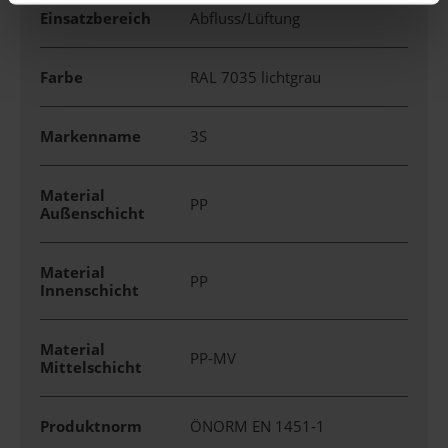
Einsatzbereich
Abfluss/Lüftung
Farbe
RAL 7035 lichtgrau
Markenname
3S
Material
PP
Außenschicht
Material
PP
Innenschicht
Material
PP-MV
Mittelschicht
Produktnorm
ÖNORM EN 1451-1