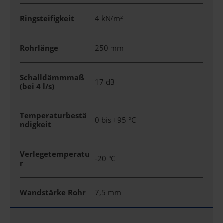
Ringsteifigkeit
4 kN/m²
Rohrlänge
250 mm
Schalldämmmaß
17 dB
(bei 4 l/s)
Temperaturbestä
0 bis +95 °C
ndigkeit
Verlegetemperatu
-20 °C
r
Wandstärke Rohr
7,5 mm