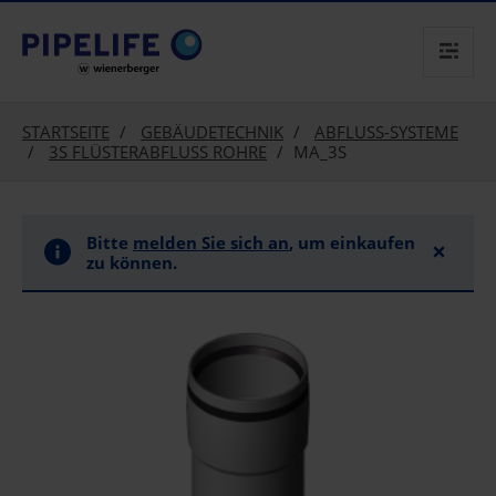
text.skipToContent
text.skipToNavigation
STARTSEITE
GEBÄUDETECHNIK
ABFLUSS-SYSTEME
3S FLÜSTERABFLUSS ROHRE
MA_3S
Bitte
melden Sie sich an
, um einkaufen
×
zu können.