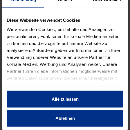
EIGENSCHAFTEN
Diese Webseite verwendet Cookies
Anwendungsklass
Wir verwenden Cookies, um Inhalte und Anzeigen zu
BD
e
personalisieren, Funktionen für soziale Medien anbieten
zu können und die Zugriffe auf unsere Website zu
analysieren. Außerdem geben wir Informationen zu Ihrer
Ausdehnungskoeff
0,09 mm/mK
izient
Verwendung unserer Website an unsere Partner für
soziale Medien, Werbung und Analysen weiter. Unsere
Partner führen diese Informationen möglicherweise mit
Außendurchmess
160 mm
weiteren Daten zusammen, die Sie ihnen bereitgestellt
er
haben oder die sie im Rahmen Ihrer Nutzung der Dienste
gesammelt haben.
Außendurchmess
187 mm
Alle zulassen
er Muffe
DN
150
Ablehnen