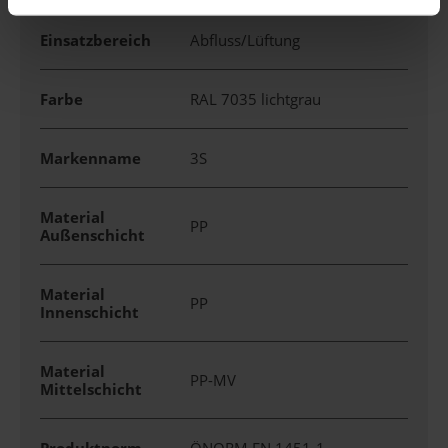
Einsatzbereich
Abfluss/Lüftung
Farbe
RAL 7035 lichtgrau
Markenname
3S
Material
PP
Außenschicht
Material
PP
Innenschicht
Material
PP-MV
Mittelschicht