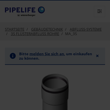
text.skipToContent
text.skipToNavigation
STARTSEITE
GEBÄUDETECHNIK
ABFLUSS-SYSTEME
3S FLÜSTERABFLUSS ROHRE
MA_3S
Bitte
melden Sie sich an
, um einkaufen
×
zu können.