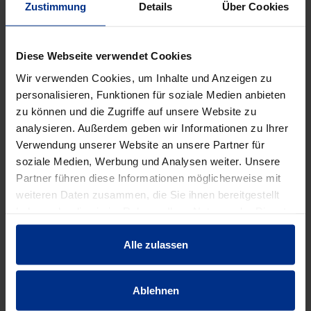
Zustimmung
Details
Über Cookies
EIGENSCHAFTEN
Diese Webseite verwendet Cookies
Wir verwenden Cookies, um Inhalte und Anzeigen zu
Anwendungsklass
BD
personalisieren, Funktionen für soziale Medien anbieten
e
zu können und die Zugriffe auf unsere Website zu
analysieren. Außerdem geben wir Informationen zu Ihrer
Ausdehnungskoeff
0,09 mm/mK
Verwendung unserer Website an unsere Partner für
izient
soziale Medien, Werbung und Analysen weiter. Unsere
Partner führen diese Informationen möglicherweise mit
Außendurchmess
weiteren Daten zusammen, die Sie ihnen bereitgestellt
110 mm
er
haben oder die sie im Rahmen Ihrer Nutzung der Dienste
gesammelt haben.
Außendurchmess
Alle zulassen
129 mm
er Muffe
Ablehnen
DN
100