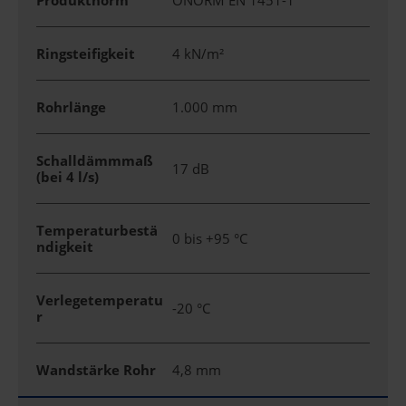
Produktnorm
ÖNORM EN 1451-1
Ringsteifigkeit
4 kN/m²
Rohrlänge
1.000 mm
Schalldämmmaß
17 dB
(bei 4 l/s)
Temperaturbestä
0 bis +95 °C
ndigkeit
Verlegetemperatu
-20 °C
r
Wandstärke Rohr
4,8 mm