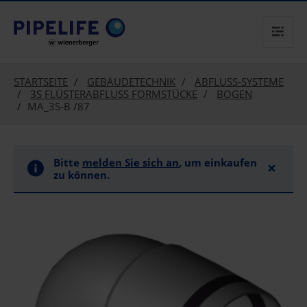
text.skipToContent
text.skipToNavigation
STARTSEITE
GEBÄUDETECHNIK
ABFLUSS-SYSTEME
3S FLÜSTERABFLUSS FORMSTÜCKE
BOGEN
MA_3S-B /87
Bitte
melden Sie sich an
, um einkaufen
×
zu können.