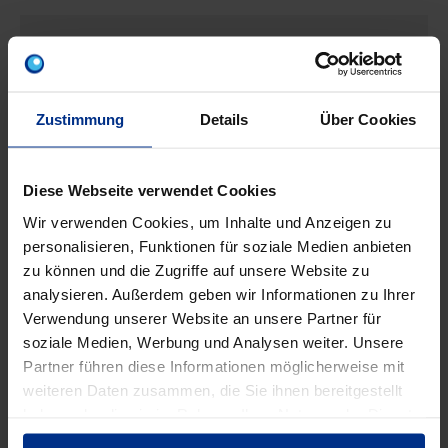
EIGENSCHAFTEN
Zustimmung
Details
Über Cookies
Anwendungsklass
B
e
Diese Webseite verwendet Cookies
Ausdehnungskoeff
0,09 mm/mK
izient
Wir verwenden Cookies, um Inhalte und Anzeigen zu
personalisieren, Funktionen für soziale Medien anbieten
zu können und die Zugriffe auf unsere Website zu
Außendurchmess
125 mm
analysieren. Außerdem geben wir Informationen zu Ihrer
er
Verwendung unserer Website an unsere Partner für
soziale Medien, Werbung und Analysen weiter. Unsere
Außendurchmess
148 mm
Partner führen diese Informationen möglicherweise mit
er Muffe
weiteren Daten zusammen, die Sie ihnen bereitgestellt
haben oder die sie im Rahmen Ihrer Nutzung der Dienste
DN
125
gesammelt haben.