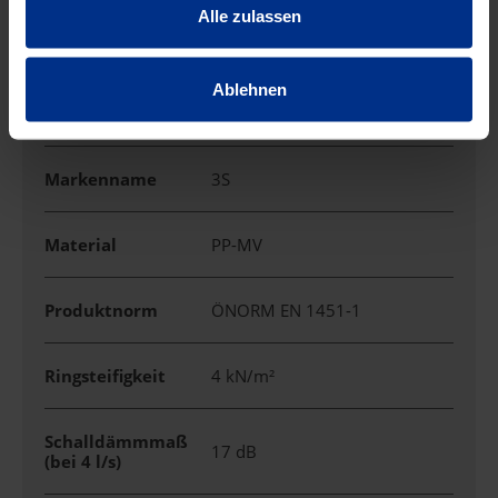
Alle zulassen
Einsatzbereich
Abfluss/Lüftung
Ablehnen
Farbe
RAL 7035 lichtgrau
Markenname
3S
Material
PP-MV
Produktnorm
ÖNORM EN 1451-1
Ringsteifigkeit
4 kN/m²
Schalldämmmaß
17 dB
(bei 4 l/s)