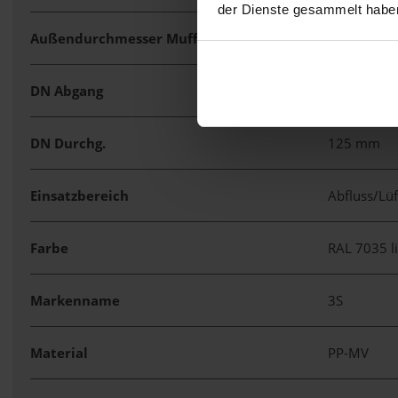
der Dienste gesammelt habe
Außendurchmesser Muffe Durchgang
148 mm
DN Abgang
125 mm
DN Durchg.
125 mm
Einsatzbereich
Abfluss/Lü
Farbe
RAL 7035 l
Markenname
3S
Material
PP-MV