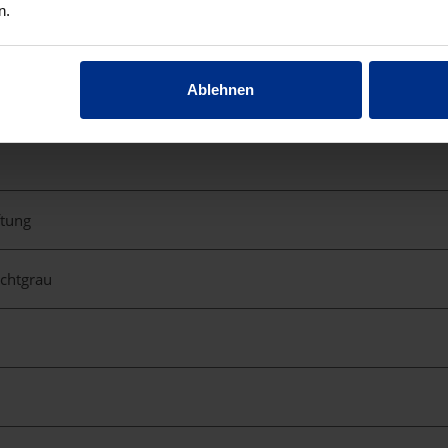
n.
Ablehnen
ftung
ichtgrau