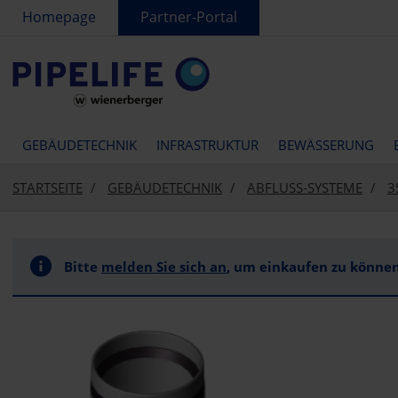
text.skipToContent
text.skipToNavigation
Homepage
Partner-Portal
GEBÄUDETECHNIK
INFRASTRUKTUR
BEWÄSSERUNG
STARTSEITE
GEBÄUDETECHNIK
ABFLUSS-SYSTEME
3
Bitte
melden Sie sich an
, um einkaufen zu können