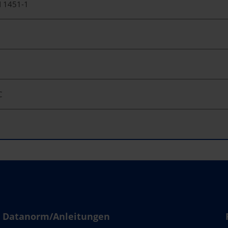
 1451-1
C
Datanorm/Anleitungen