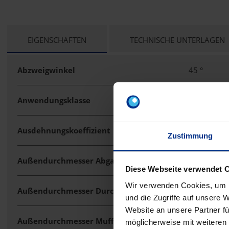
CURRENT
EIGENSCHAFTEN
TECHNISCHE UNTERLAGEN
TAB:
Abzweigwinkel
45 °
Anwendungsklasse
B
Ausdehnungskoeffizient
0,09 mm/
Zustimmung
Außendurchmesser Abgang
125 mm
Diese Webseite verwendet 
Wir verwenden Cookies, um I
Außendurchmesser Durchgang
125 mm
und die Zugriffe auf unsere 
Website an unsere Partner fü
Außendurchmesser Muffe Abgang
148 mm
möglicherweise mit weiteren