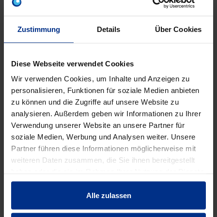
Min.: 1 Stück
N
U
U
S
S
Zustimmung
Details
Über Cookies
RP Dämmelement f AAE3/4" kurz/lang
RP-DE3/4
Stück
Diese Webseite verwendet Cookies
M
P
I
L
Wir verwenden Cookies, um Inhalte und Anzeigen zu
Min.: 1 Stück
N
U
personalisieren, Funktionen für soziale Medien anbieten
U
S
S
zu können und die Zugriffe auf unsere Website zu
RP Dämmelement f AA doppelt 1/2"
analysieren. Außerdem geben wir Informationen zu Ihrer
RP-DE/DOP
Verwendung unserer Website an unsere Partner für
soziale Medien, Werbung und Analysen weiter. Unsere
Stück
Partner führen diese Informationen möglicherweise mit
M
P
I
L
weiteren Daten zusammen, die Sie ihnen bereitgestellt
Min.: 1 Stück
N
U
haben oder die sie im Rahmen Ihrer Nutzung der Dienste
U
S
S
gesammelt haben.
Alle zulassen