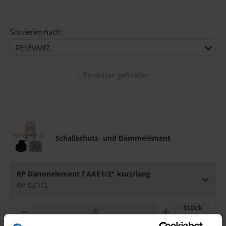
Sortieren nach:
RELEVANZ
1 Produkte gefunden
Schallschutz- und Dämmelement
RP Dämmelement f AAE1/2" kurz/lang
RP-DE1/2
Stück
M
P
I
L