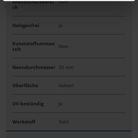
Brandschutzberei
Nein
ch
Halogenfrei
Ja
Kunststoffumman
Nein
telt
Nenndurchmesser
50 mm
Oberfläche
lackiert
UV-beständig
Ja
Werkstoff
Stahl