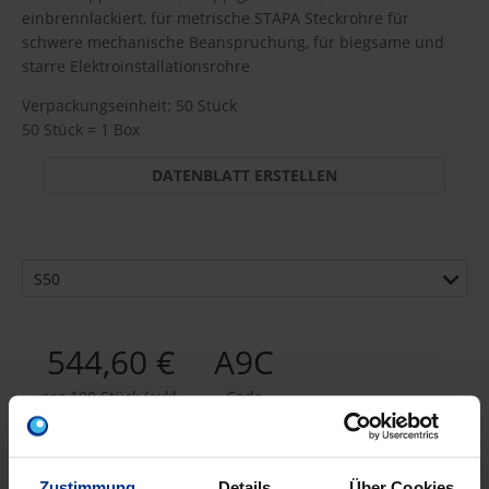
einbrennlackiert, für metrische STAPA Steckrohre für
schwere mechanische Beanspruchung, für biegsame und
starre Elektroinstallationsrohre
Verpackungseinheit: 50 Stück
50 Stück = 1 Box
DATENBLATT ERSTELLEN
S50
544,60 €
A9C
pro 100 Stück (exkl.
Code
Mwst.)
Zustimmung
Details
Über Cookies