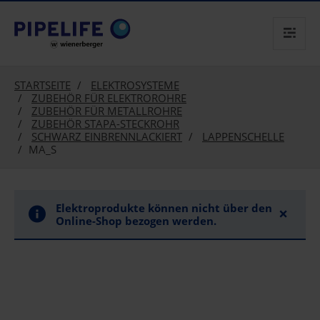
text.skipToContent
text.skipToNavigation
STARTSEITE
ELEKTROSYSTEME
ZUBEHÖR FÜR ELEKTROROHRE
ZUBEHÖR FÜR METALLROHRE
ZUBEHÖR STAPA-STECKROHR
SCHWARZ EINBRENNLACKIERT
LAPPENSCHELLE
MA_S
Elektroprodukte können nicht über den
×
Online-Shop bezogen werden.