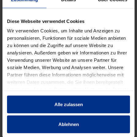
EIGENSCHAFTEN
Diese Webseite verwendet Cookies
Wir verwenden Cookies, um Inhalte und Anzeigen zu
Abstand zur Wand
Nein mm
personalisieren, Funktionen für soziale Medien anbieten
zu können und die Zugriffe auf unsere Website zu
analysieren. Außerdem geben wir Informationen zu Ihrer
Anzahl der
1
Verwendung unserer Website an unsere Partner für
Kabel/Rohre
soziale Medien, Werbung und Analysen weiter. Unsere
Partner führen diese Informationen möglicherweise mit
Ausführung
zweilappig
weiteren Daten zusammen, die Sie ihnen bereitgestellt
haben oder die sie im Rahmen Ihrer Nutzung der Dienste
Befestigungsart
Schraubloch
gesammelt haben.
Alle zulassen
Durchmesser
50 mm
Ablehnen
Geeignet im