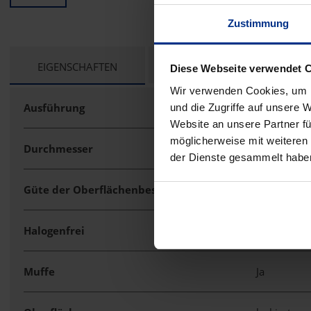
Zustimmung
CURRENT
EIGENSCHAFTEN
TECHNISCHE UNTERLAGEN
Diese Webseite verwendet 
TAB:
Wir verwenden Cookies, um I
Ausführung
Gewinde
und die Zugriffe auf unsere 
Website an unsere Partner fü
möglicherweise mit weiteren
Durchmesser
63 mm
der Dienste gesammelt habe
Güte der Oberflächenbeschichtung
sonstige
Halogenfrei
Ja
Muffe
Ja