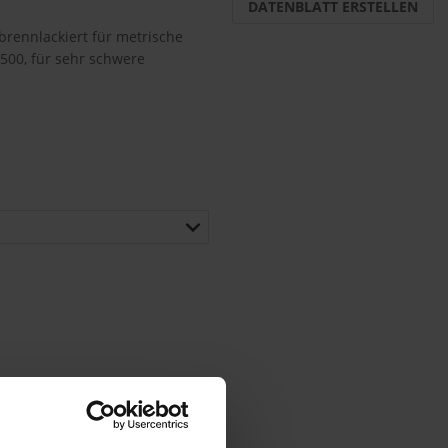
DATENBLATT ERSTELLEN
rennlackiert für metrische
00, für sehr schwere