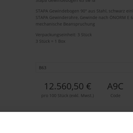
Stapa Gewindebogen 63 sw la
STAPA Gewindebogen 90° aus Stahl, schwarz einb
STAPA Gewinderohre, Gewinde nach ÖNORM E 65
mechanische Beanspruchung
Verpackungseinheit: 3 Stück
3 Stück = 1 Box
B63
12.560,50 €
A9C
pro 100 Stück (exkl. Mwst.)
Code