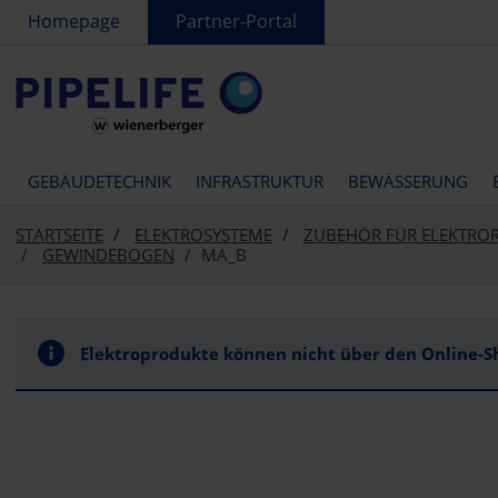
text.skipToContent
text.skipToNavigation
Homepage
Partner-Portal
GEBÄUDETECHNIK
INFRASTRUKTUR
BEWÄSSERUNG
STARTSEITE
ELEKTROSYSTEME
ZUBEHÖR FÜR ELEKTRO
GEWINDEBOGEN
MA_B
Elektroprodukte können nicht über den Online-