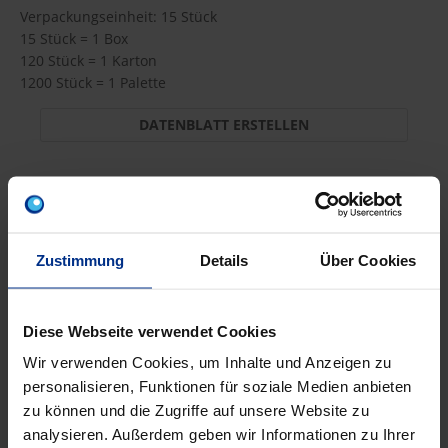
Verpackungseinheit: 15 Stück
15 Stück = 1 Box
120 Stück = 1 Karton
1200 Stück = 1 Palette
DATENBLATT ERSTELLEN
ALM50
Zustimmung
Details
Über Cookies
479,60 €
A9C
pro 100 Stück (exkl.
Code
Diese Webseite verwendet Cookies
Mwst.)
Wir verwenden Cookies, um Inhalte und Anzeigen zu
personalisieren, Funktionen für soziale Medien anbieten
zu können und die Zugriffe auf unsere Website zu
analysieren. Außerdem geben wir Informationen zu Ihrer