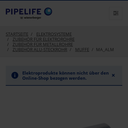
text.skipToContent
text.skipToNavigation
STARTSEITE
ELEKTROSYSTEME
ZUBEHÖR FÜR ELEKTROROHRE
ZUBEHÖR FÜR METALLROHRE
ZUBEHÖR ALU-STECKROHR
MUFFE
MA_ALM
Elektroprodukte können nicht über den
×
Online-Shop bezogen werden.