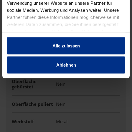
Verwendung unserer Website an unsere Partner für
EIGENSCHAFTEN
soziale Medien, Werbung und Analysen weiter. Unsere
Partner führen diese Informationen möglicherweise mit
weiteren Daten zusammen, die Sie ihnen bereitgestellt
Für
Rohrdurchmesser
50 mm
haben oder die sie im Rahmen Ihrer Nutzung der Dienste
nominal
gesammelt haben.
Alle zulassen
Güte der
Oberflächenbesch
unbeschichtet
ichtung
Ablehnen
Oberfläche
Nein
gebürstet
Oberfläche poliert
Nein
Werkstoff
Metall