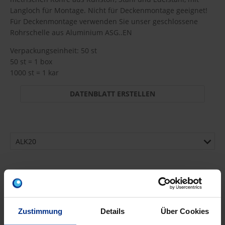
Langloch für Montage. Nicht für Deckenmontage geeignet!
Für Deckenmontage verwenden Sie unser geschlossene
Rohrschelle aus Aluminium ASG..EN
Verpackungseinheit: 50 st
50 st = 1 box
1000 st = 1 kar
DATENBLATT ERSTELLEN
ALK20
131,30 €
A9C
pro 100 st (exkl. Mwst.)
Code
Zustimmung
Details
Über Cookies