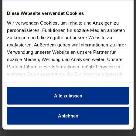
Diese Webseite verwendet Cookies
EIGENSCHAFTEN
Wir verwenden Cookies, um Inhalte und Anzeigen zu
personalisieren, Funktionen für soziale Medien anbieten
zu können und die Zugriffe auf unsere Website zu
Abstand zur Wand
Ja mm
analysieren. Außerdem geben wir Informationen zu Ihrer
Verwendung unserer Website an unsere Partner für
Anzahl der
soziale Medien, Werbung und Analysen weiter. Unsere
1
Kabel/Rohre
Partner führen diese Informationen möglicherweise mit
weiteren Daten zusammen, die Sie ihnen bereitgestellt
Befestigungsart
Schraubloch
haben oder die sie im Rahmen Ihrer Nutzung der Dienste
gesammelt haben.
Alle zulassen
Durchmesser
20 mm
Ablehnen
Geeignet im
Brandschutzberei
Nein
ch