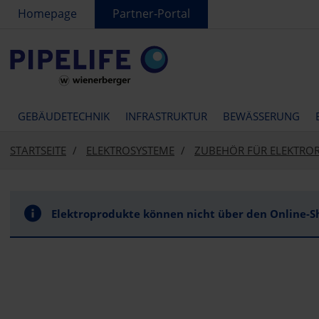
text.skipToContent
text.skipToNavigation
Homepage
Partner-Portal
GEBÄUDETECHNIK
INFRASTRUKTUR
BEWÄSSERUNG
STARTSEITE
ELEKTROSYSTEME
ZUBEHÖR FÜR ELEKTRO
Elektroprodukte können nicht über den Online-