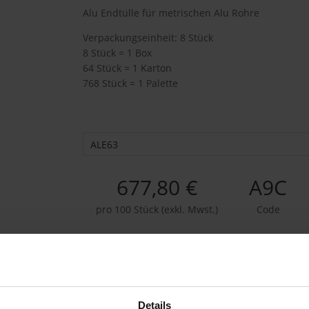
Alu Endtülle für metrischen Alu Rohre
Verpackungseinheit: 8 Stück
8 Stück = 1 Box
64 Stück = 1 Karton
768 Stück = 1 Palette
ALE63
677,80 €
A9C
pro 100 Stück (exkl. Mwst.)
Code
Details