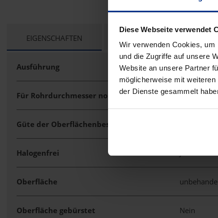
Diese Webseite verwendet 
CURRENT
EIGENSCHAFTEN
TECHNISCHE UNTERLAGEN
Wir verwenden Cookies, um I
TAB:
und die Zugriffe auf unsere 
Ausführung
Steck
Website an unsere Partner fü
möglicherweise mit weiteren
der Dienste gesammelt habe
Für Rohrdurchmesser nominal
63 mm
Güte der Oberflächenbeschichtung
unbeschich
Halogenfrei
Ja
Oberfläche
unbehande
Oberfläche gebürstet
Nein