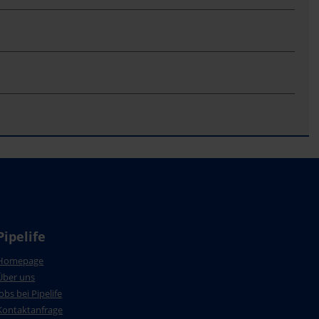
Pipelife
Homepage
Über uns
Jobs bei Pipelife
Kontaktanfrage