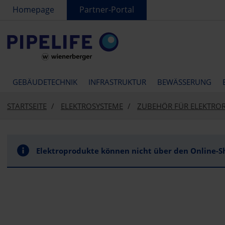
text.skipToContent
text.skipToNavigation
Homepage
Partner-Portal
GEBÄUDETECHNIK
INFRASTRUKTUR
BEWÄSSERUNG
STARTSEITE
ELEKTROSYSTEME
ZUBEHÖR FÜR ELEKTRO
Elektroprodukte können nicht über den Online-