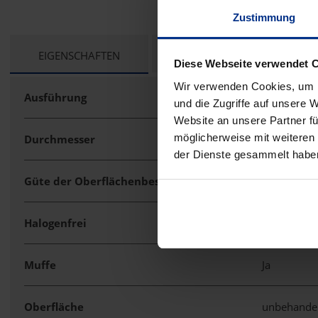
Zustimmung
CURRENT
EIGENSCHAFTEN
TECHNISCHE UNTERLAGEN
Diese Webseite verwendet 
TAB:
Wir verwenden Cookies, um I
Ausführung
Steck
und die Zugriffe auf unsere 
Website an unsere Partner fü
möglicherweise mit weiteren
Durchmesser
16 mm
der Dienste gesammelt habe
Güte der Oberflächenbeschichtung
unbeschich
Halogenfrei
Nein
Muffe
Ja
Oberfläche
unbehande