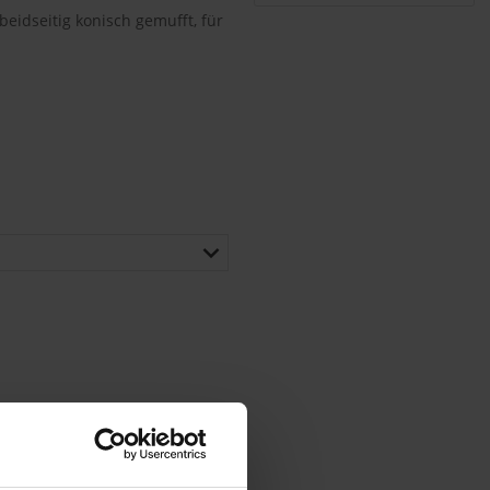
beidseitig konisch gemufft, für