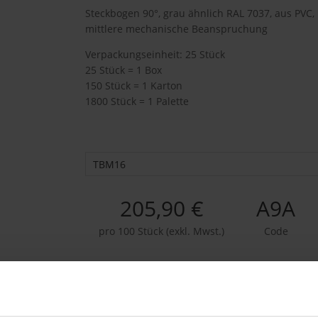
Steckbogen 90°, grau ähnlich RAL 7037, aus PVC, 
mittlere mechanische Beanspruchung
Verpackungseinheit: 25 Stück
25 Stück = 1 Box
150 Stück = 1 Karton
1800 Stück = 1 Palette
TBM16
205,90 €
A9A
pro 100 Stück (exkl. Mwst.)
Code