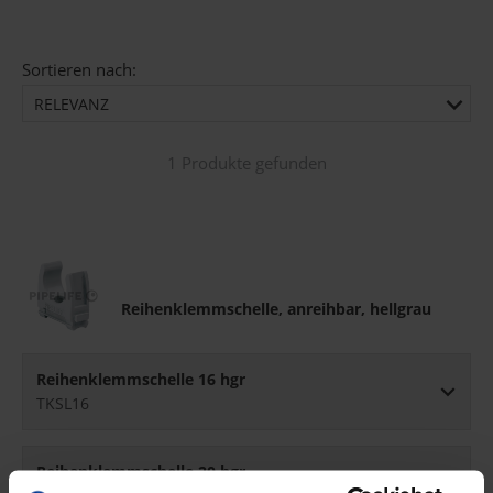
Sortieren nach:
RELEVANZ
1 Produkte gefunden
Reihenklemmschelle, anreihbar, hellgrau
Reihenklemmschelle 16 hgr
TKSL16
Reihenklemmschelle 20 hgr