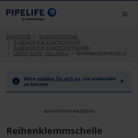
text.skipToContent
text.skipToNavigation
STARTSEITE
ELEKTROSYSTEME
ZUBEHÖR FÜR ELEKTROROHRE
ZUBEHÖR FÜR KUNSTSTOFFROHRE
LEICHT 320N - HELLGRAU
REIHENKLEMMSCHELLE
Bitte
melden Sie sich an
, um einkaufen
×
zu können.
Reihenklemmschelle