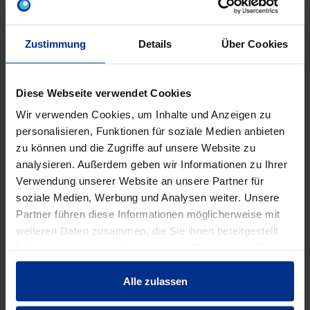
TKSL20
Zustimmung
Details
Über Cookies
Reihenklemmschelle 25 hgr
TKSL25
Diese Webseite verwendet Cookies
Reihenklemmschelle 32 hgr
Wir verwenden Cookies, um Inhalte und Anzeigen zu
TKSL32
personalisieren, Funktionen für soziale Medien anbieten
zu können und die Zugriffe auf unsere Website zu
Reihenklemmschelle 40 hgr
analysieren. Außerdem geben wir Informationen zu Ihrer
TKSL40
Verwendung unserer Website an unsere Partner für
soziale Medien, Werbung und Analysen weiter. Unsere
Partner führen diese Informationen möglicherweise mit
Reihenklemmschelle 50 hgr
weiteren Daten zusammen, die Sie ihnen bereitgestellt
TKSL50
haben oder die sie im Rahmen Ihrer Nutzung der Dienste
gesammelt haben.
Alle zulassen