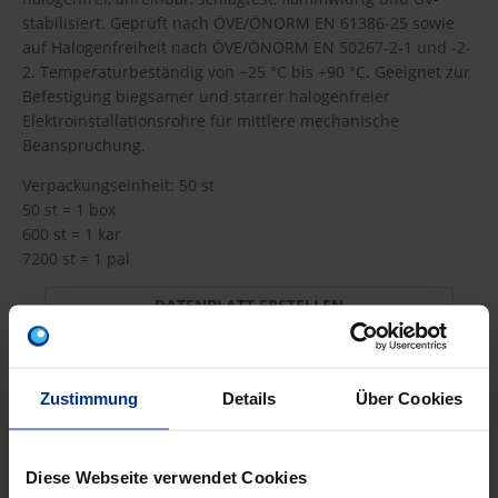
stabilisiert. Geprüft nach ÖVE/ÖNORM EN 61386-25 sowie
auf Halogenfreiheit nach ÖVE/ÖNORM EN 50267-2-1 und -2-
2. Temperaturbeständig von −25 °C bis +90 °C. Geeignet zur
Befestigung biegsamer und starrer halogenfreier
Elektroinstallationsrohre für mittlere mechanische
Beanspruchung.
Verpackungseinheit: 50 st
50 st = 1 box
600 st = 1 kar
7200 st = 1 pal
DATENBLATT ERSTELLEN
Zustimmung
Details
Über Cookies
H-TKSM50SW
Diese Webseite verwendet Cookies
163,40 €
A9A