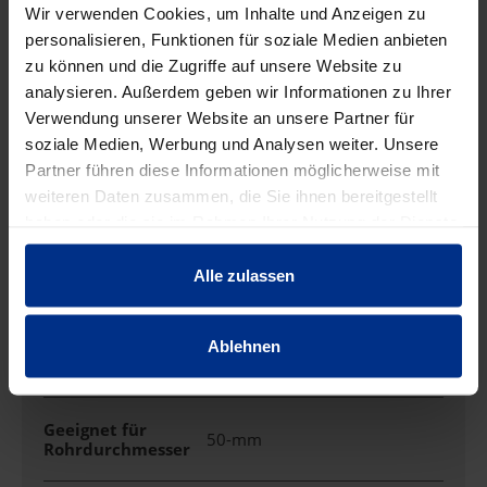
Wir verwenden Cookies, um Inhalte und Anzeigen zu
pro 100 st (exkl. Mwst.)
Code
personalisieren, Funktionen für soziale Medien anbieten
zu können und die Zugriffe auf unsere Website zu
analysieren. Außerdem geben wir Informationen zu Ihrer
Verwendung unserer Website an unsere Partner für
soziale Medien, Werbung und Analysen weiter. Unsere
EIGENSCHAFTEN
Partner führen diese Informationen möglicherweise mit
weiteren Daten zusammen, die Sie ihnen bereitgestellt
haben oder die sie im Rahmen Ihrer Nutzung der Dienste
Anreihbar
Ja
gesammelt haben.
Alle zulassen
Befestigungsart
Schraubloch
Ablehnen
Farbe
schwarz
Geeignet für
50-mm
Rohrdurchmesser