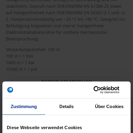
stabilisiert. Geprüft nach ÖVE/ÖNORM EN 61386-25 sowie
auf Halogenfreiheit nach ÖVE/ÖNORM EN 50267-2-1 und -2-
2. Temperaturbeständig von −25 °C bis +90 °C. Geeignet zur
Befestigung biegsamer und starrer halogenfreier
Elektroinstallationsrohre für mittlere mechanische
Beanspruchung.
Verpackungseinheit: 100 st
100 st = 1 box
1600 st = 1 kar
19200 st = 1 pal
DATENBLATT ERSTELLEN
Zustimmung
Details
Über Cookies
H-TKSM32SW
Diese Webseite verwendet Cookies
83,40 €
A9A