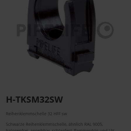
H-TKSM32SW
Reihenklemmschelle 32 HFF sw
Schwarze Reihenklemmschelle, ähnlich RAL 9005,
halogenfrei, anreihbar, schlagfest, flammwidrig und UV-