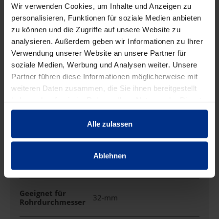
Wir verwenden Cookies, um Inhalte und Anzeigen zu
pro 100 st (exkl. Mwst.)
Code
personalisieren, Funktionen für soziale Medien anbieten
zu können und die Zugriffe auf unsere Website zu
analysieren. Außerdem geben wir Informationen zu Ihrer
Verwendung unserer Website an unsere Partner für
soziale Medien, Werbung und Analysen weiter. Unsere
EIGENSCHAFTEN
Partner führen diese Informationen möglicherweise mit
weiteren Daten zusammen, die Sie ihnen bereitgestellt
haben oder die sie im Rahmen Ihrer Nutzung der Dienste
Anreihbar
Ja
gesammelt haben.
Alle zulassen
Befestigungsart
Schraubloch
Ablehnen
Farbe
schwarz
Geeignet für
32-mm
Rohrdurchmesser