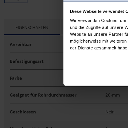
Diese Webseite verwendet 
Wir verwenden Cookies, um I
CURRENT
EIGENSCHAFTEN
TECHNISCHE UNTERLAGEN
und die Zugriffe auf unsere 
TAB:
Website an unsere Partner fü
möglicherweise mit weiteren
Anreihbar
Ja
der Dienste gesammelt habe
Befestigungsart
Schraublo
Farbe
sonstige
Geeignet für Rohrdurchmesser
20-mm
Geschlossen
Nein