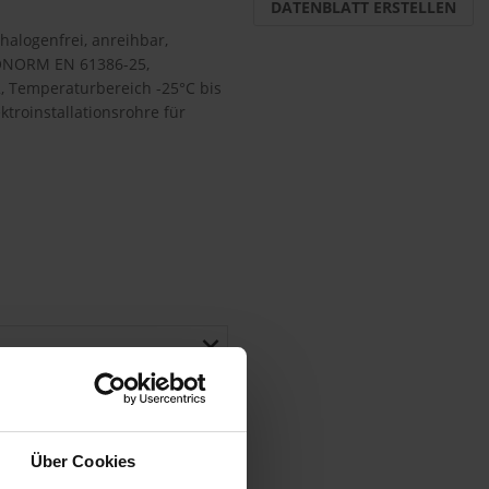
DATENBLATT ERSTELLEN
halogenfrei, anreihbar,
/ÖNORM EN 61386-25,
 Temperaturbereich -25°C bis
ktroinstallationsrohre für
Über Cookies