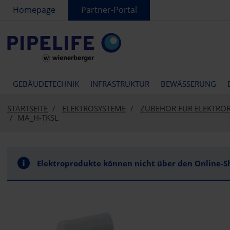
text.skipToContent
text.skipToNavigation
Homepage
Partner-Portal
GEBÄUDETECHNIK
INFRASTRUKTUR
BEWÄSSERUNG
STARTSEITE
ELEKTROSYSTEME
ZUBEHÖR FÜR ELEKTRO
MA_H-TKSL
Elektroprodukte können nicht über den Online-