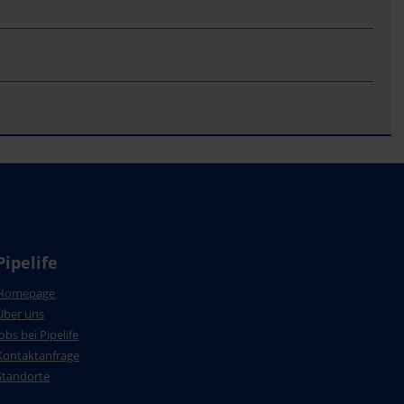
Pipelife
Homepage
Über uns
Jobs bei Pipelife
Kontaktanfrage
Standorte