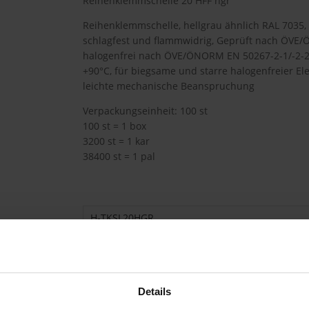
Reihenklemmschelle 20 HFF hgr
Reihenklemmschelle, hellgrau ähnlich RAL 7035, 
schlagfest und flammwidrig, Geprüft nach ÖVE
halogenfrei nach ÖVE/ÖNORM EN 50267-2-1/-2-2,
+90°C, für biegsame und starre halogenfreier Ele
leichte mechanische Beanspruchung
Verpackungseinheit: 100 st
100 st = 1 box
3200 st = 1 kar
38400 st = 1 pal
H-TKSL20HGR
41,80 €
A9A
pro 100 st (exkl. Mwst.)
Code
Details