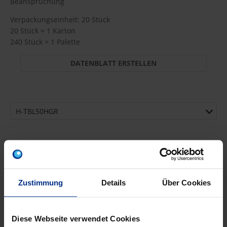
Beanspruchung
Verpackungseinheit: 20 Stück
20 Stück = 1 Karton
240 Stück = 1 Palette
DATENBLATT ERSTELLEN
H-TBL50HGR
6.477,20 €
A9A
pro 100 Stück (exkl.
Code
Mwst.)
Zustimmung
Details
Über Cookies
Diese Webseite verwendet Cookies