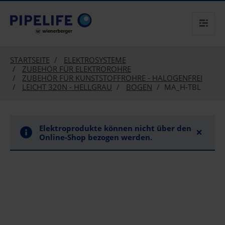
text.skipToContent
text.skipToNavigation
STARTSEITE
ELEKTROSYSTEME
ZUBEHÖR FÜR ELEKTROROHRE
ZUBEHÖR FÜR KUNSTSTOFFROHRE - HALOGENFREI
LEICHT 320N - HELLGRAU
BOGEN
MA_H-TBL
Elektroprodukte können nicht über den
×
Online-Shop bezogen werden.