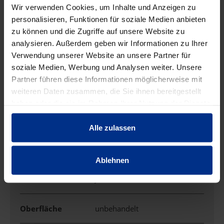
EIGENSCHAFTEN
Wir verwenden Cookies, um Inhalte und Anzeigen zu
personalisieren, Funktionen für soziale Medien anbieten
zu können und die Zugriffe auf unsere Website zu
Ausführung
Steck
analysieren. Außerdem geben wir Informationen zu Ihrer
Verwendung unserer Website an unsere Partner für
soziale Medien, Werbung und Analysen weiter. Unsere
Durchmesser
50 mm
Partner führen diese Informationen möglicherweise mit
weiteren Daten zusammen, die Sie ihnen bereitgestellt
Güte der
haben oder die sie im Rahmen Ihrer Nutzung der Dienste
Oberflächenbesch
unbeschichtet
gesammelt haben.
ichtung
Alle zulassen
Halogenfrei
Ja
Ablehnen
Muffe
Ja
Oberfläche
unbehandelt