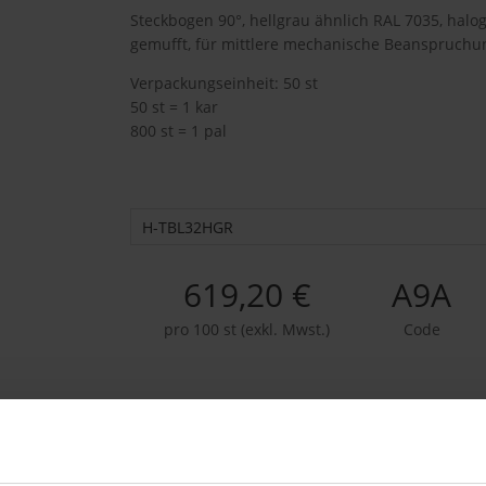
Steckbogen 90°, hellgrau ähnlich RAL 7035, halog
gemufft, für mittlere mechanische Beanspruchu
Verpackungseinheit: 50 st
50 st = 1 kar
800 st = 1 pal
H-TBL32HGR
619,20 €
A9A
pro 100 st (exkl. Mwst.)
Code