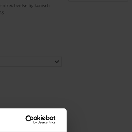
enfrei, beidseitig konisch
ng