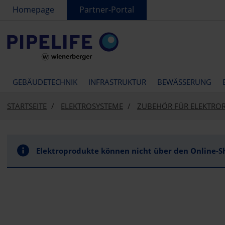
text.skipToContent
text.skipToNavigation
Homepage
Partner-Portal
GEBÄUDETECHNIK
INFRASTRUKTUR
BEWÄSSERUNG
STARTSEITE
ELEKTROSYSTEME
ZUBEHÖR FÜR ELEKTRO
Elektroprodukte können nicht über den Online-