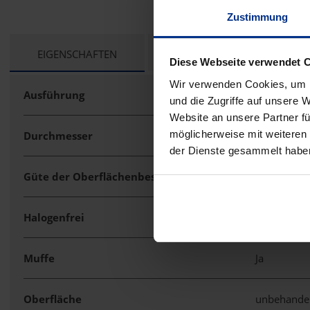
Zustimmung
CURRENT
EIGENSCHAFTEN
TECHNISCHE UNTERLAGEN
Diese Webseite verwendet 
TAB:
Wir verwenden Cookies, um I
Ausführung
Steck
und die Zugriffe auf unsere 
Website an unsere Partner fü
möglicherweise mit weiteren
Durchmesser
32 mm
der Dienste gesammelt habe
Güte der Oberflächenbeschichtung
unbeschich
Halogenfrei
Ja
Muffe
Ja
Oberfläche
unbehande