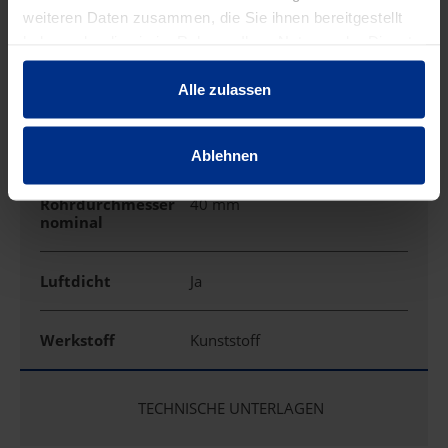
weiteren Daten zusammen, die Sie ihnen bereitgestellt
haben oder die sie im Rahmen Ihrer Nutzung der Dienste
gesammelt haben.
Art des Rohres
starr/flexibel
Alle zulassen
Farbe
grau
Ablehnen
Für
Rohrdurchmesser
40 mm
nominal
Luftdicht
Ja
Werkstoff
Kunststoff
TECHNISCHE UNTERLAGEN