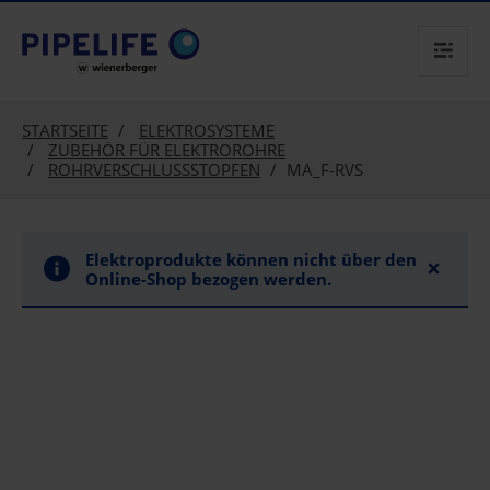
text.skipToContent
text.skipToNavigation
STARTSEITE
ELEKTROSYSTEME
ZUBEHÖR FÜR ELEKTROROHRE
ROHRVERSCHLUSSSTOPFEN
MA_F-RVS
Elektroprodukte können nicht über den
×
Online-Shop bezogen werden.