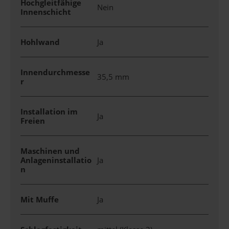
Hochgleitfähige
Nein
Innenschicht
Hohlwand
Ja
Innendurchmesse
35,5 mm
r
Installation im
Ja
Freien
Maschinen und
Anlageninstallatio
Ja
n
Mit Muffe
Ja