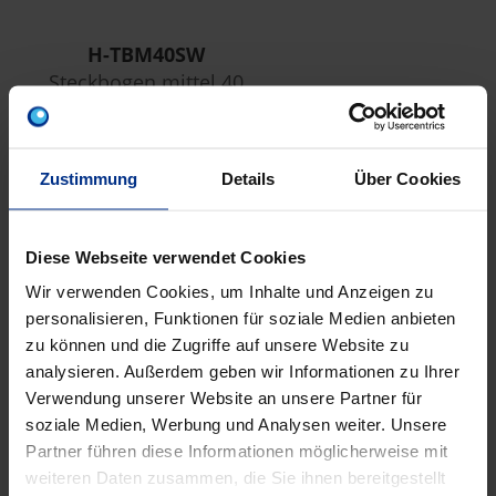
H-TBM40SW
Steckbogen mittel 40
HFF sw
Zustimmung
Details
Über Cookies
EIGENSCHAFTEN
Diese Webseite verwendet Cookies
Auf Holz
Ja
Wir verwenden Cookies, um Inhalte und Anzeigen zu
personalisieren, Funktionen für soziale Medien anbieten
zu können und die Zugriffe auf unsere Website zu
Aufputz
Ja
analysieren. Außerdem geben wir Informationen zu Ihrer
Verwendung unserer Website an unsere Partner für
Ausführung
Ja
soziale Medien, Werbung und Analysen weiter. Unsere
flammwidrig
Partner führen diese Informationen möglicherweise mit
weiteren Daten zusammen, die Sie ihnen bereitgestellt