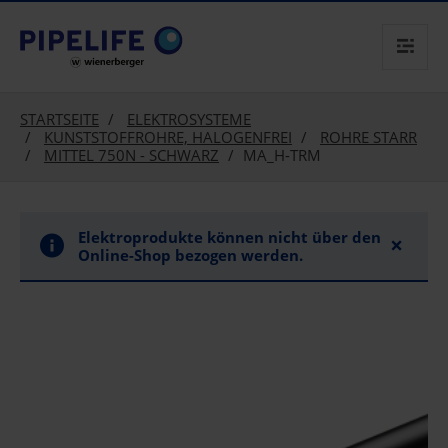
text.skipToContent
text.skipToNavigation
STARTSEITE
ELEKTROSYSTEME
KUNSTSTOFFROHRE, HALOGENFREI
ROHRE STARR
MITTEL 750N - SCHWARZ
MA_H-TRM
Elektroprodukte können nicht über den
×
Online-Shop bezogen werden.