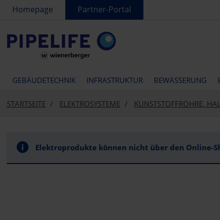
text.skipToContent
text.skipToNavigation
Homepage
Partner-Portal
GEBÄUDETECHNIK
INFRASTRUKTUR
BEWÄSSERUNG
STARTSEITE
ELEKTROSYSTEME
KUNSTSTOFFROHRE, HA
Elektroprodukte können nicht über den Online-