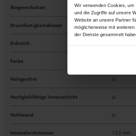
Wir verwenden Cookies, um I
Biegeverhalten
biegsam, s
und die Zugriffe auf unsere 
Website an unsere Partner fü
Druckfestigkeitsklasse
mittel (Kla
möglicherweise mit weiteren
der Dienste gesammelt habe
Erdreich
Ja
Farbe
schwarz
Halogenfrei
Ja
Hochgleitfähige Innenschicht
Ja
Hohlwand
Ja
Innendurchmesser
17,6 mm