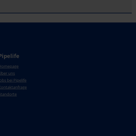
Pipelife
Homepage
Über uns
Jobs bei Pipelife
Kontaktanfrage
Standorte