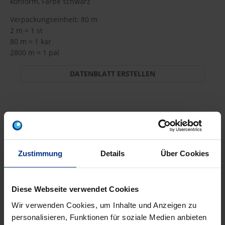
konform, Farbe schwarz
Verpackungseinheit: 80 m
2 m = 1 st
80 m = 1 kar
2800 m = 1 pal
DATENBLATT ERSTELLEN
LFK-TS60
Zustimmung
Details
Über Cookies
2,50 €
A9F
pro 1 m (exkl. Mwst.)
Code
Diese Webseite verwendet Cookies
Wir verwenden Cookies, um Inhalte und Anzeigen zu
personalisieren, Funktionen für soziale Medien anbieten