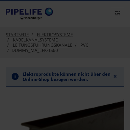
text.skipToContent
text.skipToNavigation
STARTSEITE
ELEKTROSYSTEME
KABELKANALSYSTEME
LEITUNGSFÜHRUNGSKANÄLE
PVC
DUMMY_MA_LFK-TS60
Elektroprodukte können nicht über den
×
Online-Shop bezogen werden.