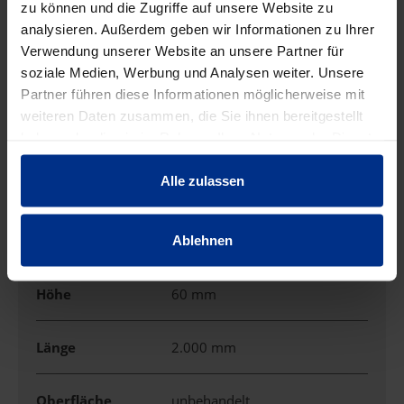
zu können und die Zugriffe auf unsere Website zu
EIGENSCHAFTEN
analysieren. Außerdem geben wir Informationen zu Ihrer
Verwendung unserer Website an unsere Partner für
soziale Medien, Werbung und Analysen weiter. Unsere
Ausführung
Einzel
Partner führen diese Informationen möglicherweise mit
weiteren Daten zusammen, die Sie ihnen bereitgestellt
Befestigungsart
aufrastbar
haben oder die sie im Rahmen Ihrer Nutzung der Dienste
gesammelt haben.
Alle zulassen
Farbe
anthrazit
Halogenfrei
Nein
Ablehnen
Höhe
60 mm
Länge
2.000 mm
Oberfläche
unbehandelt