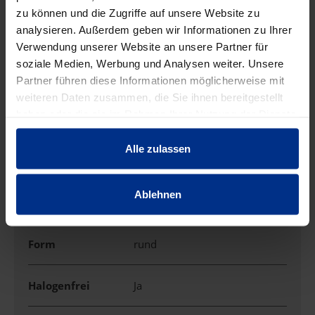
zu können und die Zugriffe auf unsere Website zu
analysieren. Außerdem geben wir Informationen zu Ihrer
Verwendung unserer Website an unsere Partner für
EIGENSCHAFTEN
soziale Medien, Werbung und Analysen weiter. Unsere
Partner führen diese Informationen möglicherweise mit
weiteren Daten zusammen, die Sie ihnen bereitgestellt
Ausführung
Blinddeckel
haben oder die sie im Rahmen Ihrer Nutzung der Dienste
gesammelt haben.
Deckel für
Alle zulassen
Befestigungsart
Schraubbefestigung
Ablehnen
Durchmesser
92 mm
Form
rund
Halogenfrei
Ja