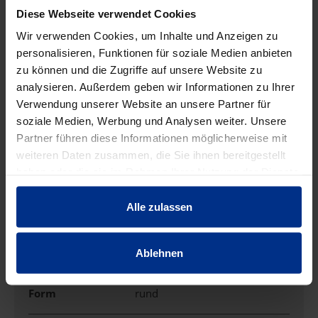
Diese Webseite verwendet Cookies
Wir verwenden Cookies, um Inhalte und Anzeigen zu
personalisieren, Funktionen für soziale Medien anbieten
EIGENSCHAFTEN
zu können und die Zugriffe auf unsere Website zu
analysieren. Außerdem geben wir Informationen zu Ihrer
Verwendung unserer Website an unsere Partner für
Ausführung
Deckel mit Haken
soziale Medien, Werbung und Analysen weiter. Unsere
Partner führen diese Informationen möglicherweise mit
Deckel für
weiteren Daten zusammen, die Sie ihnen bereitgestellt
Befestigungsart
Schraubbefestigung
haben oder die sie im Rahmen Ihrer Nutzung der Dienste
gesammelt haben.
Alle zulassen
Durchmesser
90 mm
Farbe
weiß
Ablehnen
Form
rund