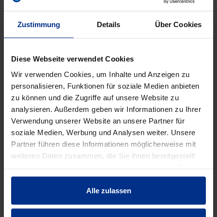
Geräte
Zustimmung
Details
Über Cookies
Bestückung
ohne
Diese Webseite verwendet Cookies
Deckel
ohne
Wir verwenden Cookies, um Inhalte und Anzeigen zu
personalisieren, Funktionen für soziale Medien anbieten
Durchmesser
68 mm
zu können und die Zugriffe auf unsere Website zu
analysieren. Außerdem geben wir Informationen zu Ihrer
Einführung von
Verwendung unserer Website an unsere Partner für
Ja
hinten
soziale Medien, Werbung und Analysen weiter. Unsere
Partner führen diese Informationen möglicherweise mit
Farbe
orange
weiteren Daten zusammen, die Sie ihnen bereitgestellt
haben oder die sie im Rahmen Ihrer Nutzung der Dienste
gesammelt haben.
Form
rund
Alle zulassen
Funktionserhalt
ohne