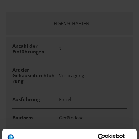
EIGENSCHAFTEN
Anzahl der
7
Einführungen
Art der
Gehäusedurchfüh
Vorprägung
rung
Ausführung
Einzel
Bauform
Gerätedose
Befestigung der
schrauben