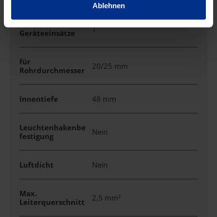
Ablehnen
Für Anzahl
1
Geräteeinsätze
für
20/25 mm
Rohrdurchmesser
Innentiefe
48 mm
Leuchtenhakenbe
Nein
festigung
Luftdicht
Nein
Max.
2,5 mm²
Leiterquerschnitt