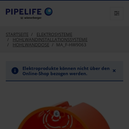
text.skipToContent
text.skipToNavigation
STARTSEITE
ELEKTROSYSTEME
HOHLWANDINSTALLATIONSSYSTEME
HOHLWANDDOSE
MA_F-HW9063
Elektroprodukte können nicht über den
×
Online-Shop bezogen werden.