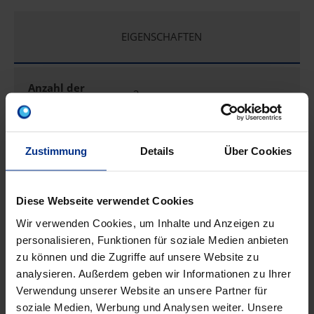
EIGENSCHAFTEN
Anzahl der
2
Einführungen
Art der
Zustimmung
Details
Über Cookies
Gehäusedurchfüh
Vorprägung
rung
Diese Webseite verwendet Cookies
Ausführung
Doppel
Wir verwenden Cookies, um Inhalte und Anzeigen zu
personalisieren, Funktionen für soziale Medien anbieten
Bauform
Gerätedose
zu können und die Zugriffe auf unsere Website zu
analysieren. Außerdem geben wir Informationen zu Ihrer
Verwendung unserer Website an unsere Partner für
Befestigung der
schrauben
Geräte
soziale Medien, Werbung und Analysen weiter. Unsere