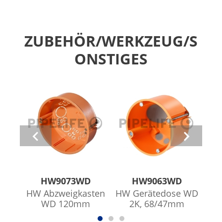
ZUBEHÖR/WERKZEUG/S
ONSTIGES
HW9073WD
HW9063WD
HW Abzweigkasten
HW Gerätedose WD
Abz
WD 120mm
2K, 68/47mm