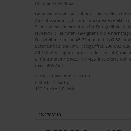
IBTronic XL Drillbox
Gehäuse IBTronic XL Drillbox, Universelles Einb
Anschlussraum, (z.B. zum Einbau eines elektron
Sicherheitstransformators) für Fertigteilbau, ha
NV/HV/LED-Leuchten. Geeignet für die nachträglic
Fertigteildecken von 45-70 mm mittels Ø 82 mm 
Betoneinbau, bis 90°C, Halogenfrei, 280 x 92 x 2
ARD (Außenringdurchmesser der Leuchte), min.
Einführungen 4 x M20, 4 x M25, integrierte Rohr
max. 50W Alu!
Verpackungseinheit: 6 Stück
6 Stück = 1 Karton
180 Stück = 1 Palette
SP-97680101