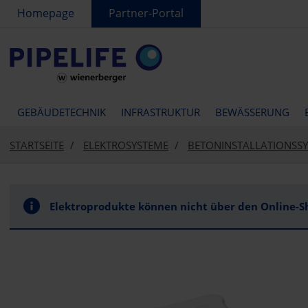
text.skipToContent
text.skipToNavigation
Homepage
Partner-Portal
GEBÄUDETECHNIK
INFRASTRUKTUR
BEWÄSSERUNG
STARTSEITE
ELEKTROSYSTEME
BETONINSTALLATIONSS
Elektroprodukte können nicht über den Online-