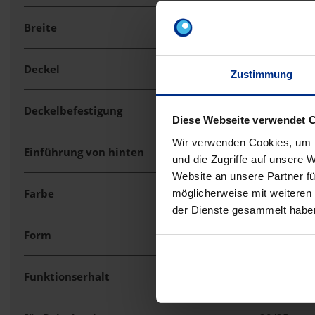
Breite
255 mm
Deckel
nicht trans
Zustimmung
Deckelbefestigung
aufrastend
Diese Webseite verwendet 
Wir verwenden Cookies, um I
Einführung von hinten
Nein
und die Zugriffe auf unsere 
Website an unsere Partner fü
Farbe
grau
möglicherweise mit weiteren
der Dienste gesammelt habe
Form
rechteckig
Funktionserhalt
ohne