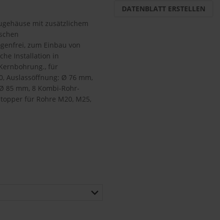
DATENBLATT ERSTELLEN
augehäuse mit zusätzlichem
ischen
logenfrei, zum Einbau von
he Installation in
Kernbohrung., für
80, Auslassöffnung: Ø 76 mm,
 Ø 85 mm, 8 Kombi-Rohr-
stopper für Rohre M20, M25,