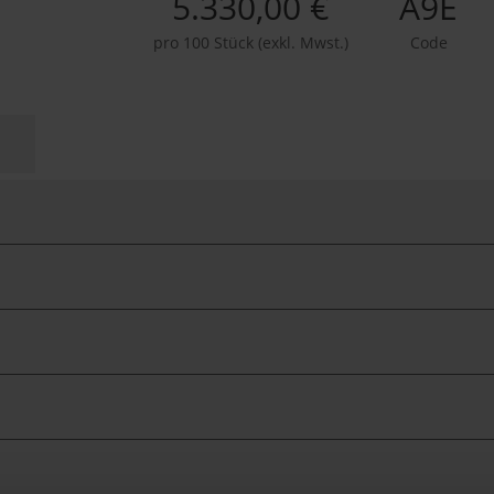
5.330,00 €
A9E
pro 100 Stück (exkl. Mwst.)
Code