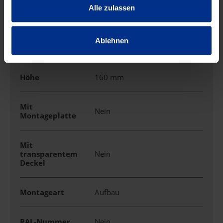
Alle zulassen
EMV-Ausführung
Nein
Ablehnen
Farbe
weiß
Höhe
160 mm
Mit
Nein
Montageplatte
Mit
transparentem
Nein
Deckel
Montageart
Aufbau
RAL-Nummer
Nein