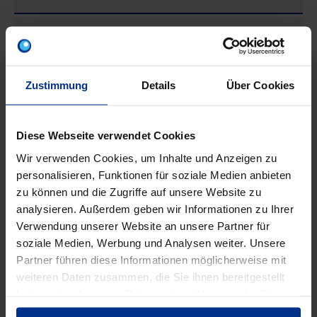
Anbaumöglichkeit
Nein
Anzahl der Reihen
1
Zustimmung
Details
Über Cookies
Art des Deckels
mit Ausschnitt
Diese Webseite verwendet Cookies
Wir verwenden Cookies, um Inhalte und Anzeigen zu
Breite
94 mm
personalisieren, Funktionen für soziale Medien anbieten
zu können und die Zugriffe auf unsere Website zu
Breite in
analysieren. Außerdem geben wir Informationen zu Ihrer
4
Teilungseinheiten
Verwendung unserer Website an unsere Partner für
soziale Medien, Werbung und Analysen weiter. Unsere
DIN-Schine
Ja
Partner führen diese Informationen möglicherweise mit
weiteren Daten zusammen, die Sie ihnen bereitgestellt
haben oder die sie im Rahmen Ihrer Nutzung der Dienste
Einbautiefe
45 mm
gesammelt haben.