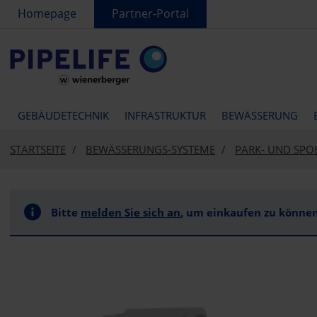
text.skipToContent
text.skipToNavigation
Homepage
Partner-Portal
GEBÄUDETECHNIK
INFRASTRUKTUR
BEWÄSSERUNG
STARTSEITE
BEWÄSSERUNGS-SYSTEME
PARK- UND SP
Bitte
melden Sie sich an
, um einkaufen zu können