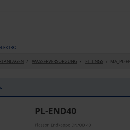
ELEKTRO
ORTANLAGEN
WASSERVERSORGUNG
FITTINGS
MA_PL-E
.
PL-END40
Plasson Endkappe DN/OD 40