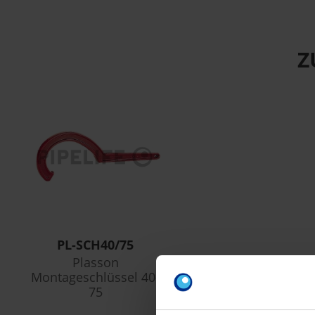
Z
PL-SCH40/75
Plasson
Montageschlüssel 40-
75