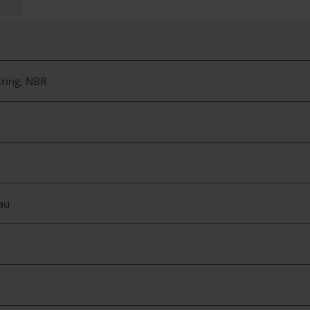
tring, NBR
rau