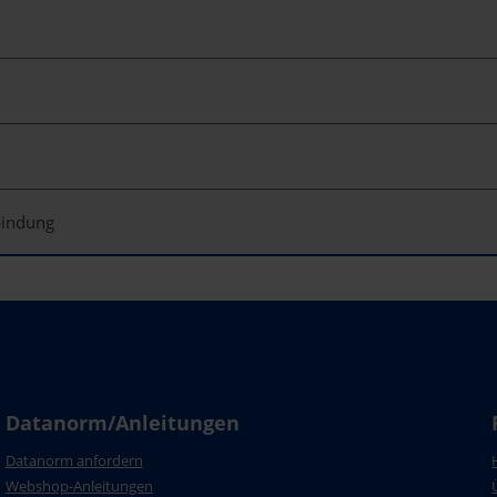
bindung
Datanorm/Anleitungen
Datanorm anfordern
Webshop-Anleitungen