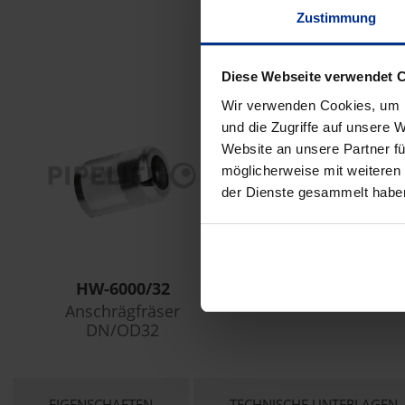
Zustimmung
Diese Webseite verwendet 
Wir verwenden Cookies, um I
und die Zugriffe auf unsere 
Website an unsere Partner fü
möglicherweise mit weiteren
der Dienste gesammelt habe
HW-6000/32
Anschrägfräser
DN/OD32
CURRENT
EIGENSCHAFTEN
TECHNISCHE UNTERLAGEN