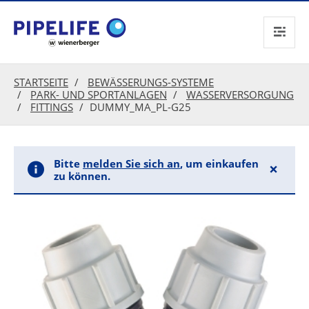
text.skipToContent
text.skipToNavigation
STARTSEITE
BEWÄSSERUNGS-SYSTEME
PARK- UND SPORTANLAGEN
WASSERVERSORGUNG
FITTINGS
DUMMY_MA_PL-G25
Bitte
melden Sie sich an
, um einkaufen
×
zu können.