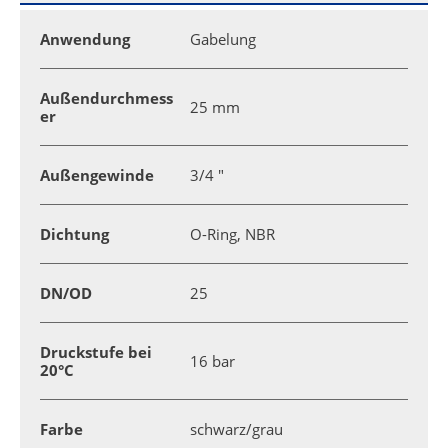
Anwendung
Gabelung
Außendurchmess
25 mm
er
Außengewinde
3/4 "
Dichtung
O-Ring, NBR
DN/OD
25
Druckstufe bei
16 bar
20°C
Farbe
schwarz/grau