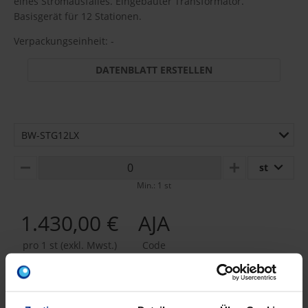
eines Stromausfalles. Eingebauter Transformator.
Basisgerät für 12 Stationen.
Verpackungseinheit: -
DATENBLATT ERSTELLEN
BW-STG12LX
st
MINUS
PLUS
Min.: 1 st
1.430,00 €
AJA
pro 1 st (exkl. Mwst.)
Code