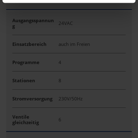
Ausgangsspannun
24VAC
g
Einsatzbereich
auch im Freien
Programme
4
Stationen
8
Stromversorgung
230V/50Hz
Ventile
6
gleichzeitig