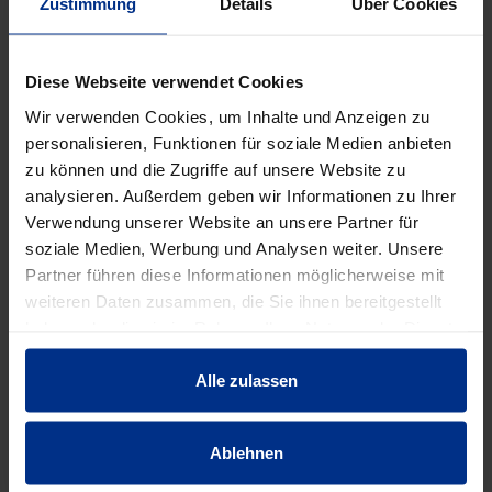
Zustimmung
Details
Über Cookies
ZUBEHÖR/WERKZEUG/S
ONSTIGES
Diese Webseite verwendet Cookies
Wir verwenden Cookies, um Inhalte und Anzeigen zu
personalisieren, Funktionen für soziale Medien anbieten
zu können und die Zugriffe auf unsere Website zu
analysieren. Außerdem geben wir Informationen zu Ihrer
Verwendung unserer Website an unsere Partner für
soziale Medien, Werbung und Analysen weiter. Unsere
Partner führen diese Informationen möglicherweise mit
weiteren Daten zusammen, die Sie ihnen bereitgestellt
haben oder die sie im Rahmen Ihrer Nutzung der Dienste
BW-RSD
BW-STG/LX12E
gesammelt haben.
Regen-Sensor f.
Erweiterungsmodul
Alle zulassen
Drahtanschluss
ESLX 12 Sek
Ablehnen
EIGENSCHAFTEN