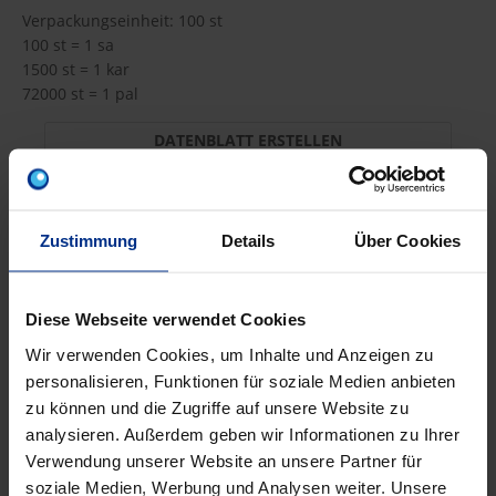
Verpackungseinheit: 100 st
100 st = 1 sa
1500 st = 1 kar
72000 st = 1 pal
DATENBLATT ERSTELLEN
Zustimmung
Details
Über Cookies
BW-SCHELLE16
st
MINUS
PLUS
Diese Webseite verwendet Cookies
Min.: 1 st
Wir verwenden Cookies, um Inhalte und Anzeigen zu
1,15 €
AJF
personalisieren, Funktionen für soziale Medien anbieten
zu können und die Zugriffe auf unsere Website zu
pro 1 st (exkl. Mwst.)
Code
analysieren. Außerdem geben wir Informationen zu Ihrer
Verwendung unserer Website an unsere Partner für
soziale Medien, Werbung und Analysen weiter. Unsere