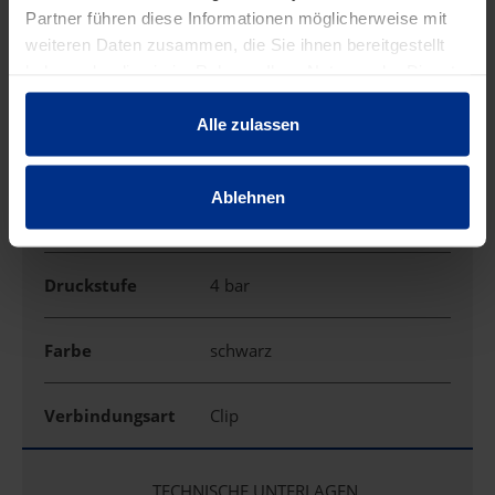
Partner führen diese Informationen möglicherweise mit
weiteren Daten zusammen, die Sie ihnen bereitgestellt
EIGENSCHAFTEN
haben oder die sie im Rahmen Ihrer Nutzung der Dienste
gesammelt haben.
Alle zulassen
Anwendung
Clip-Schelle 1x je Tülle
Ablehnen
Außendurchmess
16 mm
er
Druckstufe
4 bar
Farbe
schwarz
Verbindungsart
Clip
TECHNISCHE UNTERLAGEN