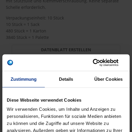
mit Stütztülle und Klemmverschraubung. Keine separate
Schelle erforderlich.
Verpackungseinheit: 10 Stück
10 Stück = 1 Sack
480 Stück = 1 Karton
3840 Stück = 1 Palette
DATENBLATT ERSTELLEN
BW-TA3/4/16B
Zustimmung
Details
Über Cookies
Stück
MINUS
PLUS
Min.: 1 Stück
Diese Webseite verwendet Cookies
Wir verwenden Cookies, um Inhalte und Anzeigen zu
7,30 €
AJB
personalisieren, Funktionen für soziale Medien anbieten
zu können und die Zugriffe auf unsere Website zu
pro 1 Stück (exkl. Mwst.)
Code
analysieren. Außerdem geben wir Informationen zu Ihrer