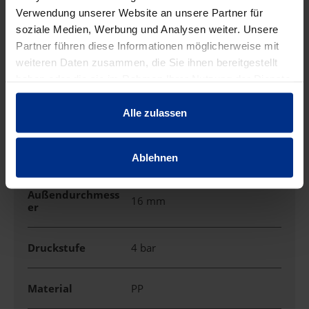
Verwendung unserer Website an unsere Partner für
soziale Medien, Werbung und Analysen weiter. Unsere
Partner führen diese Informationen möglicherweise mit
EIGENSCHAFTEN
weiteren Daten zusammen, die Sie ihnen bereitgestellt
haben oder die sie im Rahmen Ihrer Nutzung der Dienste
gesammelt haben.
Abgang
Alle zulassen
3/4"AG
Anwendung
T-Stück mit AG
Ablehnen
Außendurchmess
16 mm
er
Druckstufe
4 bar
Material
PP