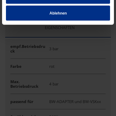
mm
auf R1/2"
Ablehnen
EIGENSCHAFTEN
empf.Betriebsdru
3 bar
ck
Farbe
rot
Max.
4 bar
Betriebsdruck
passend für
BW-ADAPTER und BW-VSKxx