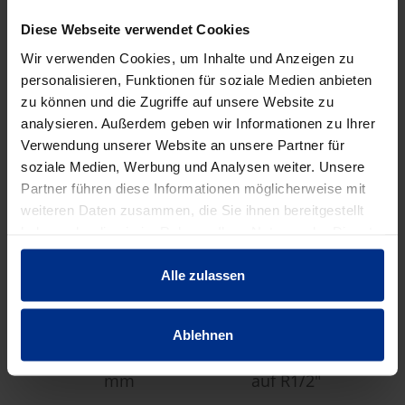
Diese Webseite verwendet Cookies
Wir verwenden Cookies, um Inhalte und Anzeigen zu
ZUBEHÖR/WERKZEUG/S
personalisieren, Funktionen für soziale Medien anbieten
zu können und die Zugriffe auf unsere Website zu
ONSTIGES
analysieren. Außerdem geben wir Informationen zu Ihrer
Verwendung unserer Website an unsere Partner für
soziale Medien, Werbung und Analysen weiter. Unsere
Partner führen diese Informationen möglicherweise mit
weiteren Daten zusammen, die Sie ihnen bereitgestellt
haben oder die sie im Rahmen Ihrer Nutzung der Dienste
gesammelt haben.
Alle zulassen
Ablehnen
BW-VSK100
BW-ADAPTER
Versenkkörper 100
Übergangsstück SPR
mm
auf R1/2"