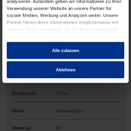
analysieren. Außerdem geben wir Informationen zu Ihrer
Verwendung unserer Website an unsere Partner für
EIGENSCHAFTEN
soziale Medien, Werbung und Analysen weiter. Unsere
Partner führen diese Informationen möglicherweise mit
weiteren Daten zusammen, die Sie ihnen bereitgestellt
Abgang
3/4"AG
haben oder die sie im Rahmen Ihrer Nutzung der Dienste
gesammelt haben.
Alle zulassen
Anwendung
Anschlussstück mit AG
Ablehnen
Außendurchmess
25 mm
er
Druckstufe
10 bar
Farbe
schwarz/grün
Material
PP