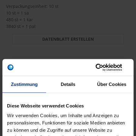
Verpackungseinheit: 10 st
10 st = 1 sa
480 st = 1 kar
3840 st = 1 pal
DATENBLATT ERSTELLEN
BW-KLA25
st
MINUS
PLUS
Zustimmung
Details
Über Cookies
Min.: 1 st
9,65 €
AJF
Diese Webseite verwendet Cookies
Wir verwenden Cookies, um Inhalte und Anzeigen zu
pro 1 st (exkl. Mwst.)
Code
personalisieren, Funktionen für soziale Medien anbieten
zu können und die Zugriffe auf unsere Website zu