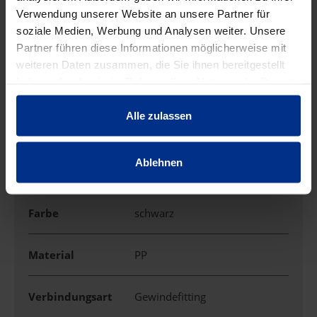
Verwendung unserer Website an unsere Partner für
soziale Medien, Werbung und Analysen weiter. Unsere
EIGENSCHAFTEN
Partner führen diese Informationen möglicherweise mit
weiteren Daten zusammen, die Sie ihnen bereitgestellt
haben oder die sie im Rahmen Ihrer Nutzung der Dienste
Anschluss
3/4" IG
gesammelt haben.
Alle zulassen
Anwendung
Winkel mit IG
Ablehnen
Druckstufe
10 bar
Farbe
schwarz
Material
PP
Verbindungsart
Gewindefitting