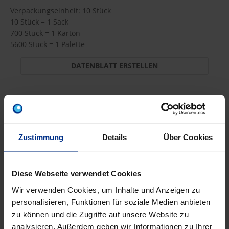
Verpackungseinheit: 10 Stück
10 Stück = 1 Sack
700 Stück = 1 Karton
5600 Stück = 1 Palette
DATENBLATT ERSTELLEN
BW-W3/4
Stück
Zustimmung
Details
Über Cookies
MINUS
PLUS
Min.: 1 Stück
Diese Webseite verwendet Cookies
20,15 €
AJA
Wir verwenden Cookies, um Inhalte und Anzeigen zu
pro 1 Stück (exkl. Mwst.)
Code
personalisieren, Funktionen für soziale Medien anbieten
zu können und die Zugriffe auf unsere Website zu
analysieren. Außerdem geben wir Informationen zu Ihrer