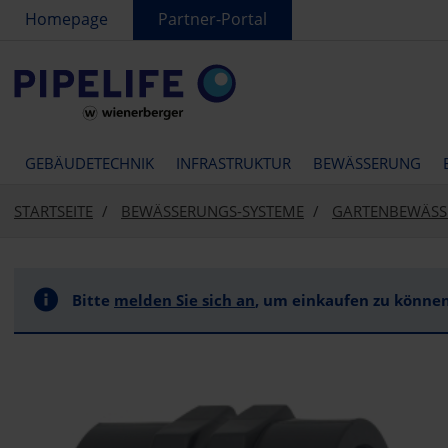
text.skipToContent
text.skipToNavigation
Homepage
Partner-Portal
GEBÄUDETECHNIK
INFRASTRUKTUR
BEWÄSSERUNG
STARTSEITE
BEWÄSSERUNGS-SYSTEME
GARTENBEWÄS
Bitte
melden Sie sich an
, um einkaufen zu können