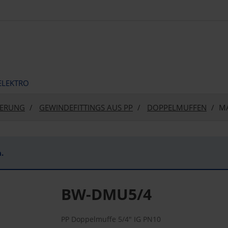
ELEKTRO
SERUNG
GEWINDEFITTINGS AUS PP
DOPPELMUFFEN
M
.
BW-DMU5/4
PP Doppelmuffe 5/4" IG PN10