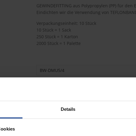
GEWINDEFITTING aus Polypropylen (PP) für den E
Eindichten wir die Verwendung von TEFLONBAN
Verpackungseinheit: 10 Stück
10 Stück = 1 Sack
250 Stück = 1 Karton
2000 Stück = 1 Palette
BW-DMU5/4
30,80 €
AJA
pro 1 Stück (exkl. Mwst.)
Code
Details
Cookies