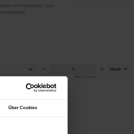
insatz mit Kaltwasser. Zum
D empfohlen.
Stück
MINUS
PLUS
Min.: 1 Stück
Über Cookies