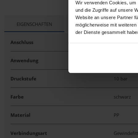
Wir verwenden Cookies, um I
und die Zugriffe auf unsere 
Website an unsere Partner fü
CURRENT
EIGENSCHAFTEN
TECHNISCHE UNTERLAGEN
möglicherweise mit weiteren
TAB:
der Dienste gesammelt habe
Anschluss
5/4" IG
Anwendung
Doppelmuf
Druckstufe
10 bar
Farbe
schwarz
Material
PP
Verbindungsart
Gewindefit