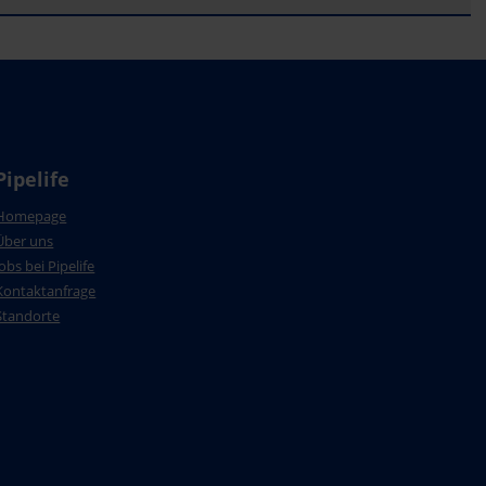
Pipelife
Homepage
Über uns
Jobs bei Pipelife
Kontaktanfrage
Standorte