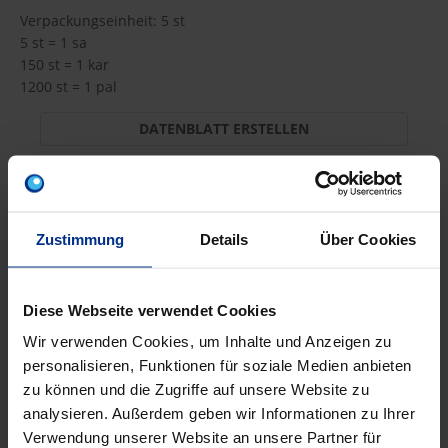
Verpackungseinheit: 5 st
5 st = 1 sa
150 st = 1 kar
1200 st = 1 pal
DATENBLATT ERSTELLEN
BW-DMU2
Zustimmung
Details
Über Cookies
st
MINUS
PLUS
Min.: 1 st
Diese Webseite verwendet Cookies
37,20 €
AJA
Wir verwenden Cookies, um Inhalte und Anzeigen zu
personalisieren, Funktionen für soziale Medien anbieten
pro 1 st (exkl. Mwst.)
Code
zu können und die Zugriffe auf unsere Website zu
analysieren. Außerdem geben wir Informationen zu Ihrer
Verwendung unserer Website an unsere Partner für