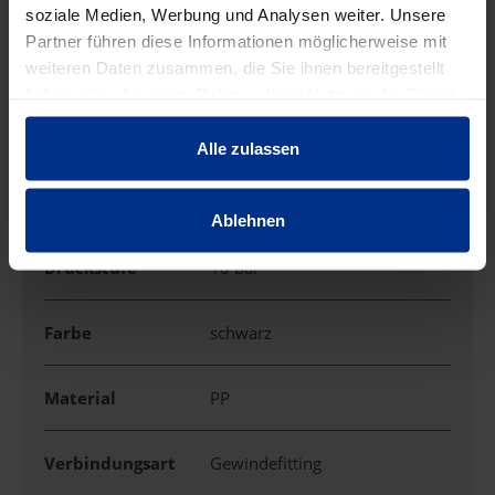
soziale Medien, Werbung und Analysen weiter. Unsere
Partner führen diese Informationen möglicherweise mit
EIGENSCHAFTEN
weiteren Daten zusammen, die Sie ihnen bereitgestellt
haben oder die sie im Rahmen Ihrer Nutzung der Dienste
gesammelt haben.
Anschluss
2" IG
Alle zulassen
Anwendung
Doppelmuffe
Ablehnen
Druckstufe
10 bar
Farbe
schwarz
Material
PP
Verbindungsart
Gewindefitting