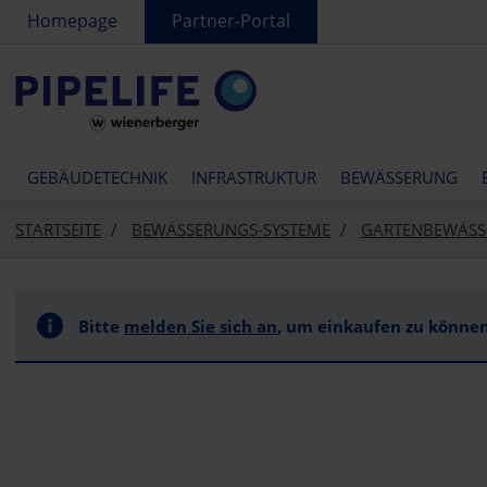
text.skipToContent
text.skipToNavigation
Homepage
Partner-Portal
GEBÄUDETECHNIK
INFRASTRUKTUR
BEWÄSSERUNG
STARTSEITE
BEWÄSSERUNGS-SYSTEME
GARTENBEWÄS
Bitte
melden Sie sich an
, um einkaufen zu können