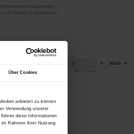
" Holländerverschraubungen
h zum Einbau in Ventilboxen.
Stück
MINUS
PLUS
Min.: 1 Stück
Über Cookies
 Medien anbieten zu können
hrer Verwendung unserer
 führen diese Informationen
ie im Rahmen Ihrer Nutzung