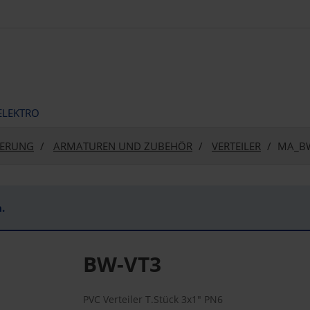
ELEKTRO
SERUNG
ARMATUREN UND ZUBEHÖR
VERTEILER
MA_B
.
BW-VT3
PVC Verteiler T.Stück 3x1" PN6