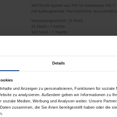
VERTEILER-System aus PVC für Kaltwasser mit 1
mit Außengewinde. Flachdichtend. Ausschließlic
Verpackungseinheit: 25 Stück
25 Stück = 1 Karton
500 Stück = 1 Palette
BW-VT3
Details
68,60 €
AJB
Cookies
pro 1 Stück (exkl. Mwst.)
Code
nhalte und Anzeigen zu personalisieren, Funktionen für soziale
Website zu analysieren. Außerdem geben wir Informationen zu I
r soziale Medien, Werbung und Analysen weiter. Unsere Partner
 Daten zusammen, die Sie ihnen bereitgestellt haben oder die s
n.