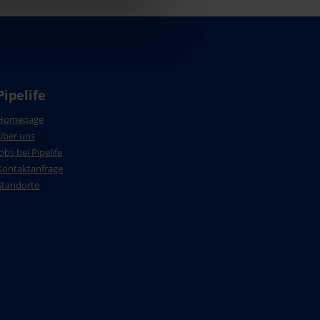
Pipelife
Homepage
Über uns
Jobs bei Pipelife
Kontaktanfrage
Standorte