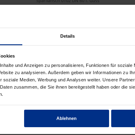
Sparflansch 0102 DN 60 f. Guss
Für Gussrohre nach EN 545
Verpackungseinheit: 180 Stück
180 Stück = 1 Palette
Details
HW-0102/60
Cookies
nhalte und Anzeigen zu personalisieren, Funktionen für soziale
Website zu analysieren. Außerdem geben wir Informationen zu I
62,70 €
AAT
r soziale Medien, Werbung und Analysen weiter. Unsere Partner
 Daten zusammen, die Sie ihnen bereitgestellt haben oder die s
pro 1 Stück (exkl. Mwst.)
Code
n.
Ablehnen