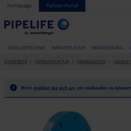
text.skipToContent
text.skipToNavigation
Homepage
Partner-Portal
GEBÄUDETECHNIK
INFRASTRUKTUR
BEWÄSSERUNG
STARTSEITE
INFRASTRUKTUR
TRINKWASSER
HAWLE-
Bitte
melden Sie sich an
, um einkaufen zu können